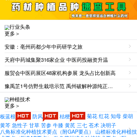
行业头条
更多＞
安徽：亳州药都少年中药研学之旅
天府中药城集聚316家企业 中医药投融资升温
服贸会中医药展区48家机构参展 龙头占比创新高
豫禹芷1号仿野生栽培示范 禹州破解种源纯正难题
种植技术
更多＞
板蓝根
防风
桔梗
菊花
红花
知母
柴胡
黄芩
急性子
甘草
苦参
牛膝
黄芪
三七
苍术
决明子
八角标准化种植技术要点（附GAP要点）
山楂标准化种植技