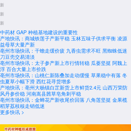
新
新
新
中药材 GAP 种植基地建设的重要性
产地快讯：商城铁莲子产新平稳 玉林五味子供求平衡 凌源
益母草大量产新
亳州市场快讯：干蟾走缓价疲 九香虫需求不旺 黑蜘蛛低迷
刀豆壳交易清淡
亳州市场快讯：太子参产新上市行情转稳 瓜蒌坚挺 阿魏上
浮 百合大量上市价跌
亳州市场快讯：山桃仁新陈叠加走动缓慢 草果稳中有落 冬
虫夏草小幅下滑 西红花寻货增多
产地快讯：亳州大杨镇白芷新货上市鲜货2.4元 山西万荣防
风丹参价稳 河南嵩县茜草皂角刺平稳
亳州市场快讯：金蝉花产新收尾价回落 八角莲坚挺 金果榄
稻芽荔枝核走销低迷
更多快讯 >