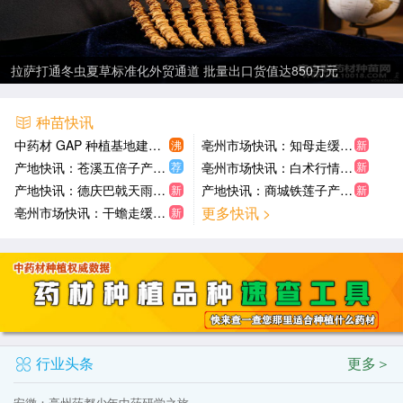
拉萨打通冬虫夏草标准化外贸通道 批量出口货值达850万元
种苗快讯
中药材 GAP 种植基地建设的重要性
亳州市场快讯：知母走缓价疲 牛蒡子产新压价 吴茱萸江西新货初上
沸
新
荐
新
产地快讯：苍溪五倍子产新结束货丰价落 磐安覆盆子交易转淡 洱源乌梅鲜货收尾
亳州市场快讯：白术行情逐步下滑 槐米止升转稳 首乌藤显疲 谷芽小幅上扬
产地快讯：德庆巴戟天雨阻加工近乎空仓 凤州花椒产新鲜货8元 确山半枝莲三茬采收
产地快讯：商城铁莲子产新平稳 玉林五味子供求平衡 凌源益母草大量产新
新
新
更多快讯 >
亳州市场快讯：干蟾走缓价疲 九香虫需求不旺 黑蜘蛛低迷 刀豆壳交易清淡
新
行业头条
更多＞
安徽：亳州药都少年中药研学之旅