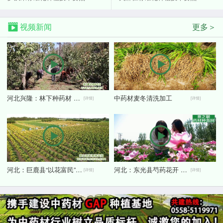
视频新闻
更多＞
河北兴隆：林下种药材 刨出好“钱”景
中药材麦冬清洗加工
[详情]
[详情]
河北：巨鹿县“以花富民” 金银花鼓起农民“钱袋子”
河北：东光县芍药花开 农旅融合引客来
[详情]
[详情]