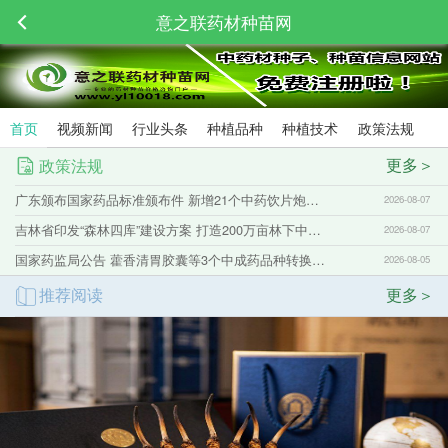
意之联药材种苗网
首页
视频新闻
行业头条
种植品种
种植技术
政策法规
更多＞
政策法规
广东颁布国家药品标准颁布件 新增21个中药饮片炮制规范
2026-08-07
吉林省印发“森林四库”建设方案 打造200万亩林下中药材基地
2026-08-07
国家药监局公告 藿香清胃胶囊等3个中成药品种转换为非处方药
2026-08-05
推荐阅读
更多＞