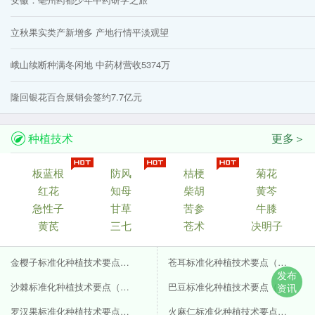
立秋果实类产新增多 产地行情平淡观望
峨山续断种满冬闲地 中药材营收5374万
隆回银花百合展销会签约7.7亿元
种植技术
更多＞
板蓝根
防风
桔梗
菊花
红花
知母
柴胡
黄芩
急性子
甘草
苦参
牛膝
黄芪
三七
苍术
决明子
金樱子标准化种植技术要点（附GAP要点）
苍耳标准化种植技术要点（附GAP要点）
发布
沙棘标准化种植技术要点（附GAP要点）
巴豆标准化种植技术要点（附GAP要点）
资讯
罗汉果标准化种植技术要点（附GAP要点）
火麻仁标准化种植技术要点（附GAP要点）