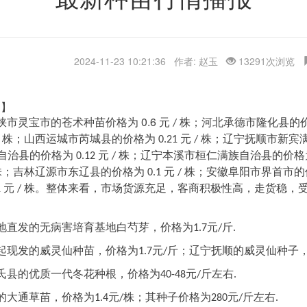
2024-11-23 10:21:36 作者: 赵玉
13291次浏览
网】
0.6
峡市灵宝市的苍术种苗价格为
元
株；河北承德市隆化县的
/
株；山西运城市芮城县的价格为
元
株；辽宁抚顺市新宾
/
0.21
/
自治县的价格为
元
株；辽宁本溪市桓仁满族自治县的价
0.12
/
株；吉林辽源市东辽县的价格为
元
株；安徽阜阳市界首市
0.1
/
元
株。整体来看，市场货源充足，客商积极性高，走货稳，
1
/
斤
地直发的无病害培育基地白芍芽，价格为
元
1.7
/
.
斤
起现发的威灵仙种苗，价格为
元
；辽宁抚顺的威灵仙种子
1.7
/
斤左右
氏县的优质一代冬花种根，价格为
元
40-48
/
.
斤左右
的大通草苗，价格为
元
株；其种子价格为
元
1.4
/
280
/
.