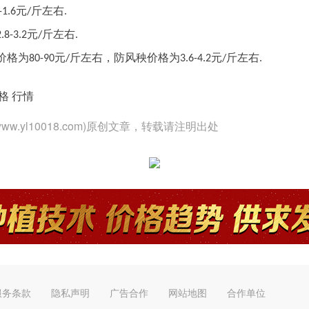
斤左右
元
-1.6
/
.
斤左右
元
2.8-3.2
/
.
斤左右
斤左右
价格为
元
，防风秧价格为
元
80-90
/
3.6-4.2
/
.
格 行情
.yl10018.com)原创文章，转载请注明出处
服务条款
隐私声明
广告合作
网站地图
合作单位