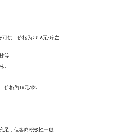
斤左
春可供，价格为
元
2.8-6
/
株等
.
株
.
，价格为
元
株
18
/
.
充足，但客商积极性一般，