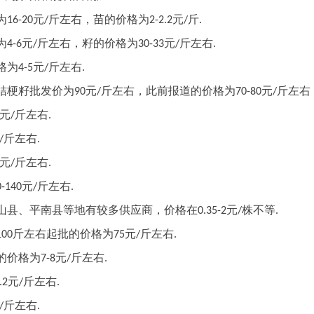
斤左右
为
元
，苗的价格为
元
斤
16-20
/
2-2.2
/
.
斤左右
斤左右
为
元
，籽的价格为
元
4-6
/
30-33
/
.
斤左右
格为
元
4-5
/
.
斤左右
斤左右
桔梗籽批发价为
元
，此前报道的价格为
元
9
0
/
70-80
/
斤左右
元
/
.
斤左右
/
.
斤左右
元
/
.
斤左右
元
0-140
/
.
山县、平南县等地有较多供应商，价格在
元
株不等
0.35-2
/
.
斤左右
斤左右
起批的价格为
元
100
75
/
.
斤左右
的价格为
元
7-8
/
.
斤左右
元
.2
/
.
斤左右
/
.