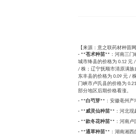
【来源：意之联药材种苗
苍术种苗
：河南三门
- **
**
城市绛县的价格为
元
0.12
株；辽宁抚顺市清原满族
/
东丰县的价格为
元
0.09
/
门峡市卢氏县的价格为
0.2
。
部分地区后期价格看涨
白芍芽
：安徽亳州产
- **
**
威灵仙种苗
：河北现
- **
**
款冬花种苗
：河南卢
- **
**
通草种苗
：湖南湘西
- **
**