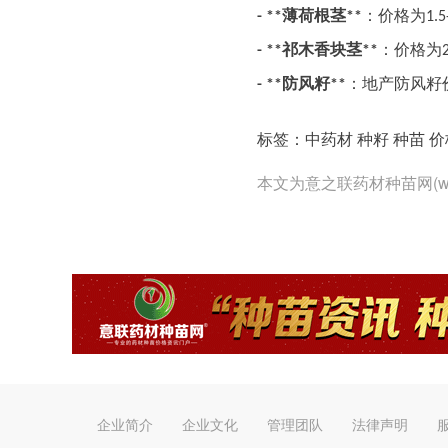
薄荷根茎
：价格为
- **
**
1.5
祁木香块茎
：价格为
- **
**
防风籽
：地产防风籽
- **
**
标签：中药材 种籽 种苗 价
本文为意之联药材种苗网(www
企业简介
企业文化
管理团队
法律声明