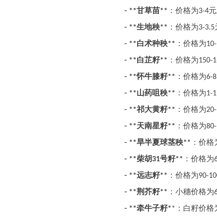
甘草苗
：价格为
元
- **
**
3-4
生地秧
：价格为
- **
**
3-3.5
白术种秧
：价格为
- **
**
10
白芷籽
：价格为
- **
**
150-1
怀牛膝籽
：价格为
- **
**
6-8
山药咀秧
：价格为
- **
**
1-1
祁大黄籽
：价格为
- **
**
20
天南星籽
：价格为
- **
**
80
旱半夏球茎秧
：价格
- **
**
柴胡
号籽
：价格为
- **
31
**
远志籽
：价格为
- **
**
90-10
荆芥籽
：小穗价格为
- **
**
牵牛子籽
：白籽价格
- **
*
*