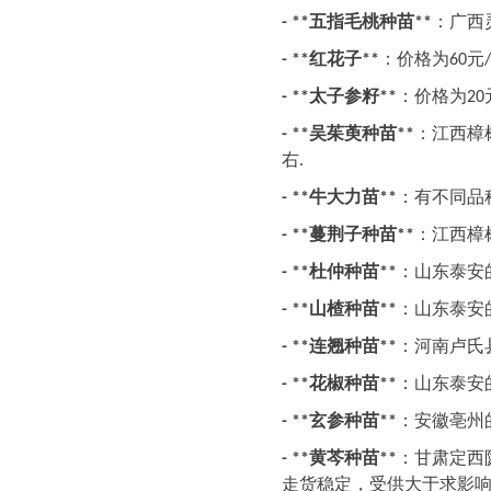
五指毛桃种苗
：广西
- **
**
红花子
：价格为
元
- **
**
60
/
太子参籽
：价格为
- **
**
20
吴茱萸种苗
：江西樟
- **
**
右
.
牛大力苗
：有不同品
- **
**
蔓荆子种苗
：江西樟
- **
**
杜仲种苗
：山东泰安
- **
**
山楂种苗
：山东泰安
- **
**
连翘种苗
：河南卢氏
- **
**
花椒种苗
：山东泰安
- **
**
玄参种苗
：安徽亳州
- **
**
黄芩种苗
：甘肃定西
- **
**
走货稳定，受供大于求影