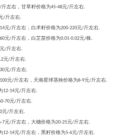
斤左右
斤左右
，甘草籽价格为
元
/
45-48
/
.
斤左右
元
/
.
斤左右
斤左右
元
，白术籽价格为
元
-14
/
200-220
/
.
斤左右
元
，白芷苗价格为
元
株
60
/
0.01-0.02
/
.
斤左右
元
/
.
斤左右
元
.2
/
.
斤左右
元
-30
/
.
斤左右
斤左右
元
，天南星球茎秧价格为
元
-100
/
8-9
/
.
斤左右
为
元
12-14
/
.
斤左右
元
60-70
/
.
斤左右
元
0
/
.
斤左右
斤左右
元
，大穗价格为
元
6-7
/
20-25
/
.
斤左右
斤左右
为
元
，黑籽价格为
元
12-14
/
5-6
/
.