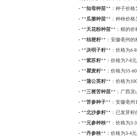
知母种苗
：种子价格
- **
**
瓜篓种苗
：种秧价格
- **
**
天花粉种苗
：根的价
- **
**
桔梗籽
：安徽亳州的
- **
**
决明子籽
：价格为
- **
**
6-8
紫苏籽
：价格为
元
- **
**
7-8
瞿麦籽
：价格为
- **
**
55-60
蒲公英籽
：价格为
- **
**
10
三桠苦种苗
：广西灵
- **
**
苦参种子
：安徽亳州
- **
**
北沙参籽
：已发芽籽
- **
**
元参种秧
：价格为
- **
**
3-3
丹参秧
：价格为
元
- **
**
3-4