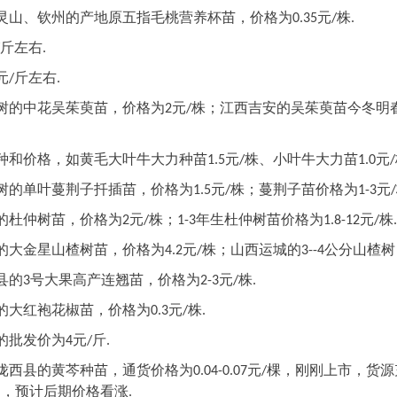
灵山、钦州的产地原五指毛桃营养杯苗，价格为
元
株
0.35
/
.
斤左右
.
斤左右
元
/
.
树的中花吴茱萸苗，价格为
元
株；江西吉安的吴茱萸苗今冬明
2
/
种和价格，如黄毛大叶牛大力种苗
元
株、小叶牛大力苗
元
1.5
/
1.0
/
树的单叶蔓荆子扦插苗，价格为
元
株；蔓荆子苗价格为
元
1.5
/
1-3
/
的杜仲树苗，价格为
元
株；
年生杜仲树苗价格为
元
株
2
/
1-3
1.8-12
/
.
的大金星山楂树苗，价格为
元
株；山西运城的
公分山楂树
4.2
/
3--4
县的
号大果高产连翘苗，价格为
元
株
3
2-3
/
.
的大红袍花椒苗，价格为
元
株
0.3
/
.
的批发价为
元
斤
4
/
.
陇西县的黄芩种苗，通货价格为
元
棵，刚刚上市，货源
0.04-0.07
/
响，预计后期价格看涨
.