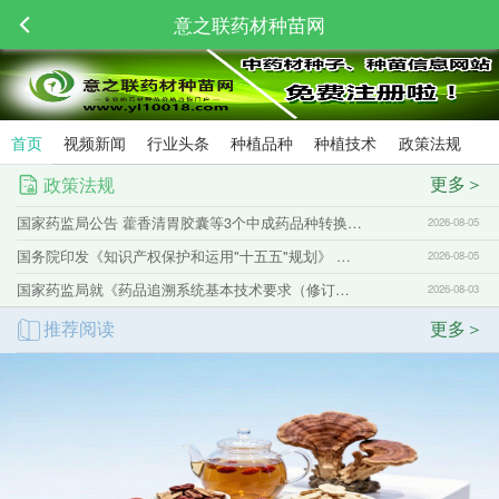
意之联药材种苗网
首页
视频新闻
行业头条
种植品种
种植技术
政策法规
更多＞
政策法规
国家药监局公告 藿香清胃胶囊等3个中成药品种转换为非处方药
2026-08-05
国务院印发《知识产权保护和运用"十五五"规划》 明确加强中医药传统知识保护
2026-08-05
国家药监局就《药品追溯系统基本技术要求（修订征求意见稿）》公开征求意见
2026-08-03
推荐阅读
更多＞