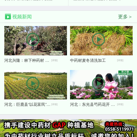
视频新闻
更多＞
河北兴隆：林下种药材 刨出好“钱”景
中药材麦冬清洗加工
[详情]
[详情]
河北：巨鹿县“以花富民” 金银花鼓起农民“钱袋子”
河北：东光县芍药花开 农旅融合引客来
[详情]
[详情]