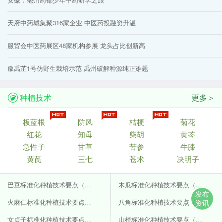
天府中药城集聚316家企业 中医药投融资升温
服贸会中医药展区48家机构参展 龙头占比创新高
豫禹芷1号仿野生栽培示范 禹州破解种源纯正难题
种植技术
更多＞
板蓝根
防风
桔梗
菊花
红花
知母
柴胡
黄芩
急性子
甘草
苦参
牛膝
黄芪
三七
苍术
决明子
巴豆标准化种植技术要点（附GAP要点）
木瓜标准化种植技术要点（附GAP要点）
发布
火麻仁标准化种植技术要点（附GAP要点）
八角标准化种植技术要点（附GAP要点）
资讯
女贞子标准化种植技术要点（附GAP要点）
山楂标准化种植技术要点（附GAP要点）